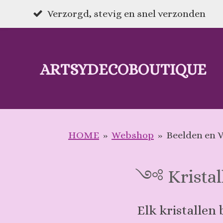
Ga
Verzorgd, stevig en snel verzonden
direct
naar
ARTSYDECOBOUTIQUE
de
hoofdinhoud
HOME
»
Webshop
»
Beelden en 
༺ Kristal
Elk kristallen 