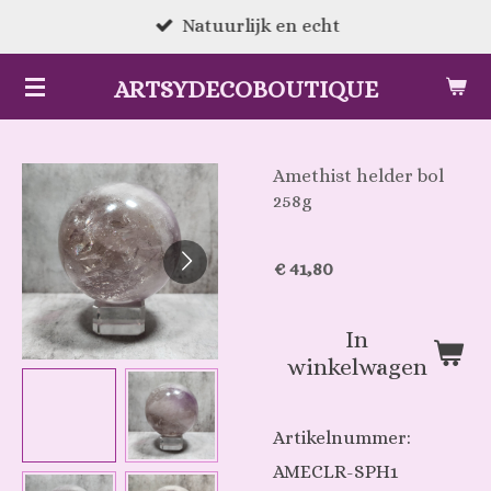
Ga
Natuurlijk en echt
direct
ARTSYDECOBOUTIQUE
naar
de
hoofdinhoud
Amethist helder bol
258g
€ 41,80
In
winkelwagen
Artikelnummer:
AMECLR-SPH1