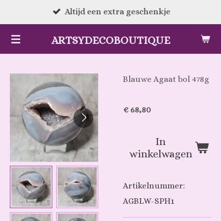
Ga
Altijd een extra geschenkje
direct
ARTSYDECOBOUTIQUE
naar
de
hoofdinhoud
Blauwe Agaat bol 478g
€ 68,80
In
winkelwagen
Artikelnummer:
AGBLW-SPH1