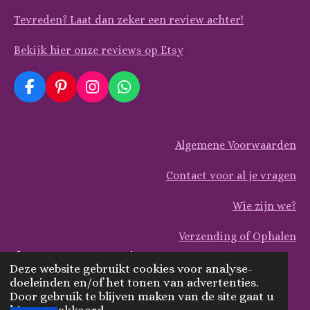
Tevreden? Laat dan zeker een review achter!
Bekijk hier onze reviews op Etsy
F
P
I
W
a
i
n
h
c
n
s
a
e
t
t
t
Algemene Voorwaarden
b
e
a
s
o
r
g
A
o
e
r
p
Contact voor al je vragen
k
s
a
p
t
m
Wie zijn we?
Verzending of Ophalen
© 2025 ArtsyDecoBoutique
Deze website gebruikt cookies voor analyse-
Powered by
JouwWeb
doeleinden en/of het tonen van advertenties.
Door gebruik te blijven maken van de site gaat u
hiermee akkoord.