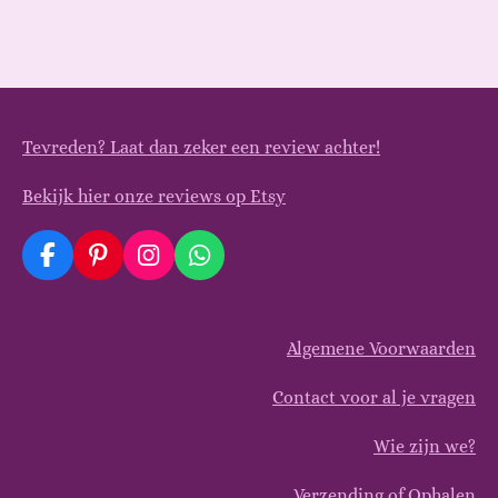
Tevreden? Laat dan zeker een review achter!
Bekijk hier onze reviews op Etsy
F
P
I
W
a
i
n
h
c
n
s
a
e
t
t
t
Algemene Voorwaarden
b
e
a
s
o
r
g
A
o
e
r
p
Contact voor al je vragen
k
s
a
p
t
m
Wie zijn we?
Verzending of Ophalen