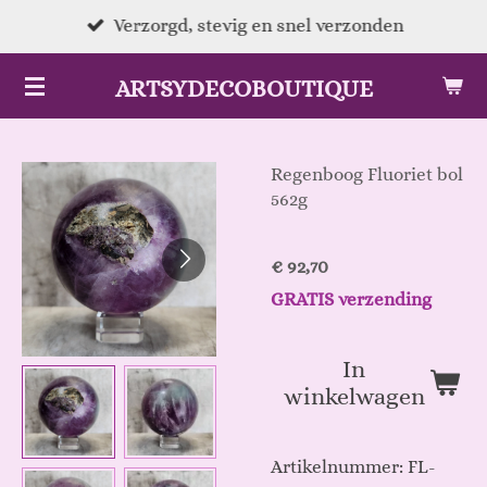
Ga
Verzorgd, stevig en snel verzonden
direct
ARTSYDECOBOUTIQUE
naar
de
hoofdinhoud
Regenboog Fluoriet bol
562g
€ 92,70
GRATIS verzending
In
winkelwagen
Artikelnummer:
FL-