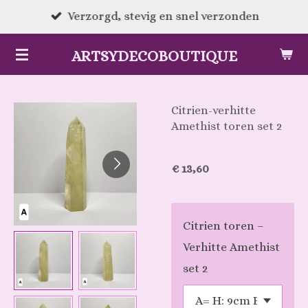
Ga
Verzorgd, stevig en snel verzonden
direct
ARTSYDECOBOUTIQUE
naar
de
hoofdinhoud
Citrien-verhitte
Amethist toren set 2
€ 13,60
Citrien toren –
Verhitte Amethist
set 2