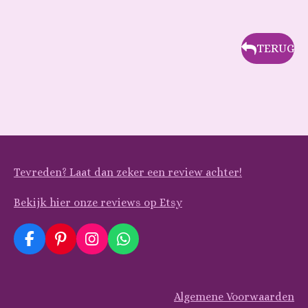
TERUG
Tevreden? Laat dan zeker een review achter!
Bekijk hier onze reviews op Etsy
F
P
I
W
a
i
n
h
c
n
s
a
e
t
t
t
Algemene Voorwaarden
b
e
a
s