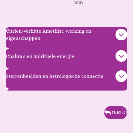
1cm
Citrien-verhitte Amethist: werking en
eigenschappen
Chakra's en Spirituele energie
Sterrenbeelden en Astrologische connectie
TERUG