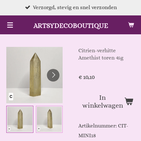
Ga
Verzorgd, stevig en snel verzonden
direct
ARTSYDECOBOUTIQUE
naar
de
hoofdinhoud
Citrien-verhitte
Amethist toren 45g
€ 10,10
In
winkelwagen
Artikelnummer:
CIT-
MINI18