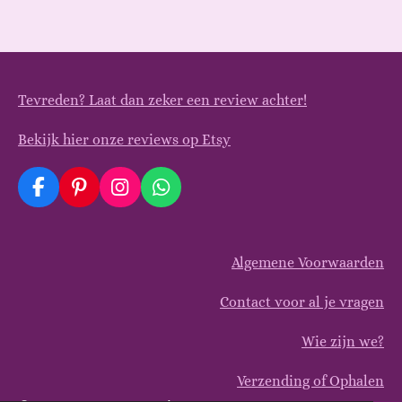
Tevreden? Laat dan zeker een review achter!
Bekijk hier onze reviews op Etsy
F
P
I
W
a
i
n
h
c
n
s
a
e
t
t
t
Algemene Voorwaarden
b
e
a
s
o
r
g
A
o
e
r
p
Contact voor al je vragen
k
s
a
p
t
m
Wie zijn we?
Verzending of Ophalen