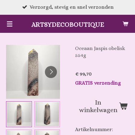
Ga
Verzorgd, stevig en snel verzonden
direct
ARTSYDECOBOUTIQUE
naar
de
hoofdinhoud
Oceaan Jaspis obelisk
554g
€ 99,70
GRATIS verzending
In
winkelwagen
Artikelnummer: