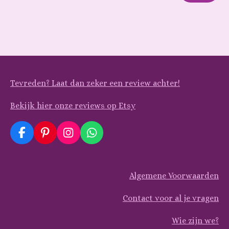
Tevreden? Laat dan zeker een review achter!
Bekijk hier onze reviews op Etsy
F
P
I
W
a
i
n
h
c
n
s
a
e
t
t
t
Algemene Voorwaarden
b
e
a
s
o
r
g
A
o
e
r
p
Contact voor al je vragen
k
s
a
p
t
m
Wie zijn we?