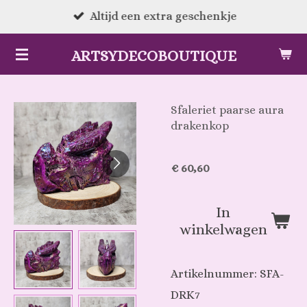
Ga
Altijd een extra geschenkje
direct
ARTSYDECOBOUTIQUE
naar
de
hoofdinhoud
Sfaleriet paarse aura
drakenkop
€ 60,60
In
winkelwagen
Artikelnummer:
SFA-
DRK7