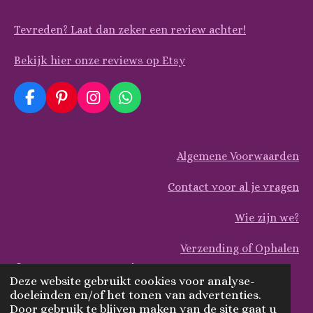
Tevreden? Laat dan zeker een review achter!
Bekijk hier onze reviews op Etsy
F
P
I
W
a
i
n
h
c
n
s
a
e
t
t
t
Algemene Voorwaarden
b
e
a
s
o
r
g
A
o
e
r
p
Contact voor al je vragen
k
s
a
p
t
m
Wie zijn we?
Verzending of Ophalen
© 2025 ArtsyDecoBoutique
Deze website gebruikt cookies voor analyse-
Powered by
JouwWeb
doeleinden en/of het tonen van advertenties.
Door gebruik te blijven maken van de site gaat u