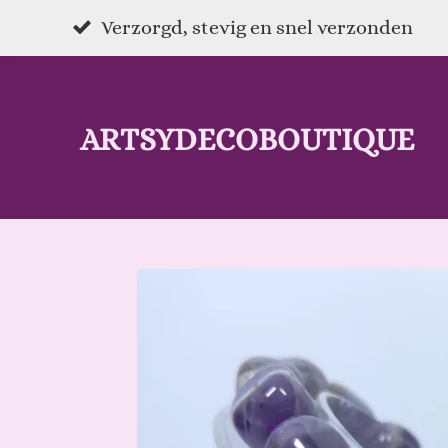
Ga
Verzorgd, stevig en snel verzonden
direct
naar
ARTSYDECOBOUTIQUE
de
hoofdinhoud