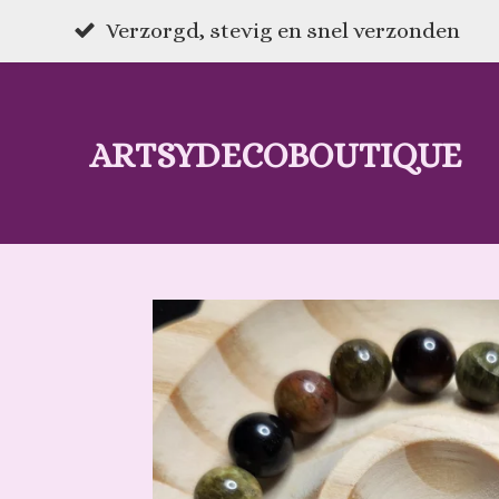
Ga
Verzorgd, stevig en snel verzonden
direct
naar
ARTSYDECOBOUTIQUE
de
hoofdinhoud