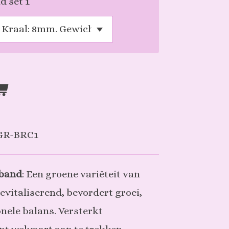
 set 1
GR-BRC1
mband
: Een groene variëteit van
evitaliserend, bevordert groei,
nele balans. Versterkt