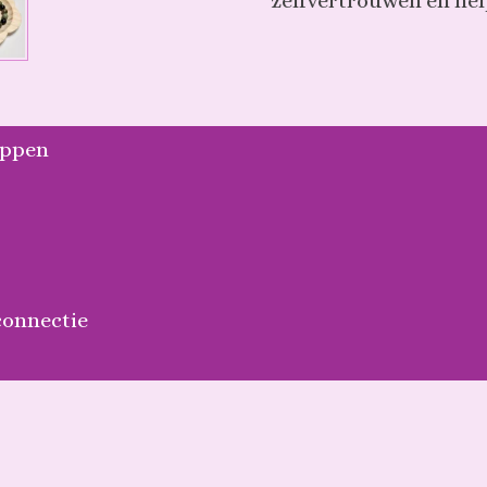
zelfvertrouwen en hel
appen
connectie