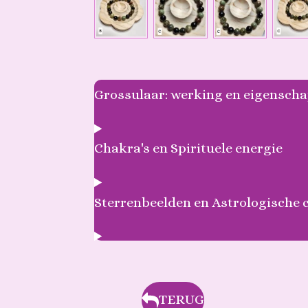
Grossulaar: werking en eigensch
Chakra's en Spirituele energie
Sterrenbeelden en Astrologische 
TERUG