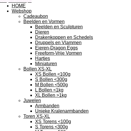
Artsydecoboutique
HOME
Webshop
Cadeaubon
Beelden en Vormen
Beelden en Sculpturen
Dieren
Drakenkoppen en Schedels
Druppels en Vlammen
Eieren-Dragon Eggs
Freeform-Vrije Vormen
Hartjes
Miniaturen
Bollen XS-XL
XS Bollen <100g
S Bollen <300g
M Bollen <500g
L Bollen <1kg
XL Bollen >1kg
Juwelen
Armbanden
Unieke Kralenarmbanden
Toren XS-XL
XS Torens <100g
S Torens <300g