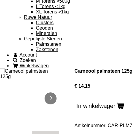
M Torens <500g
L Torens <1kg
XL Torens >1kg
Ruwe Natuur
Clusters
Geoden
Mineralen
Gepolijste Stenen
Palmstenen
Zakstenen
Account
Zoeken
Winkelwagen
Carneool palmsteen 125g
€ 14,15
In winkelwagen
Artikelnummer:
CAR-PLM7