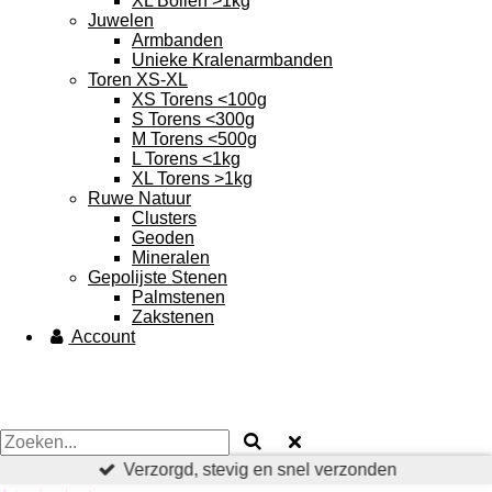
XL Bollen >1kg
Juwelen
Armbanden
Unieke Kralenarmbanden
Toren XS-XL
XS Torens <100g
S Torens <300g
M Torens <500g
L Torens <1kg
XL Torens >1kg
Ruwe Natuur
Clusters
Geoden
Mineralen
Gepolijste Stenen
Palmstenen
Zakstenen
Account
Verzorgd, stevig en snel verzonden