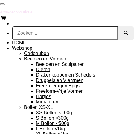
Ga
direct
Artsydecoboutique
naar
de
hoofdinhoud
HOME
Webshop
Cadeaubon
Beelden en Vormen
Beelden en Sculpturen
Dieren
Drakenkoppen en Schedels
Druppels en Vlammen
Eieren-Dragon Eggs
Freeform-Vrije Vormen
Hartjes
Miniaturen
Bollen XS-XL
XS Bollen <100g
S Bollen <300g
M Bollen <500g
L Bollen <1kg