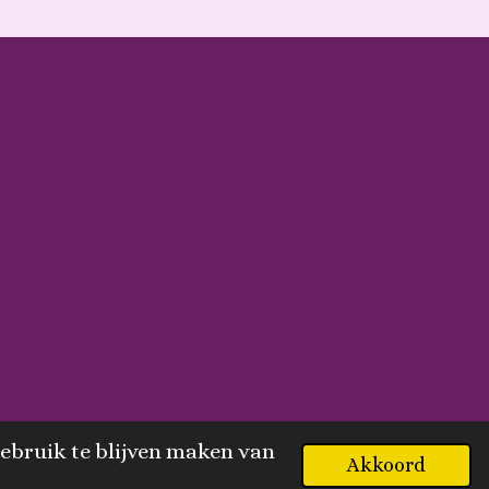
ebruik te blijven maken van
Akkoord
Powered by
JouwWeb