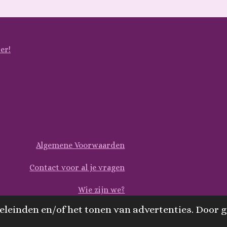
er!
Algemene Voorwaarden
Contact voor al je vragen
Wie zijn we?
leinden en/of het tonen van advertenties. Door g
Verzending of Ophalen