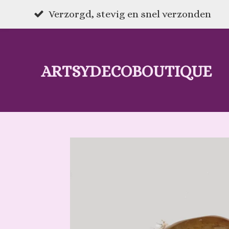
Ga
Verzorgd, stevig en snel verzonden
direct
naar
ARTSYDECOBOUTIQUE
de
hoofdinhoud