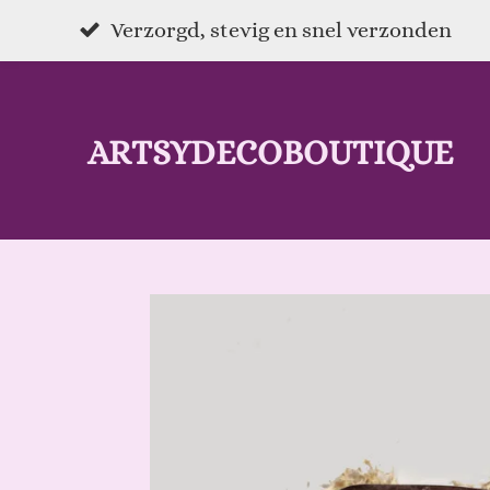
Ga
Verzorgd, stevig en snel verzonden
direct
naar
ARTSYDECOBOUTIQUE
de
hoofdinhoud