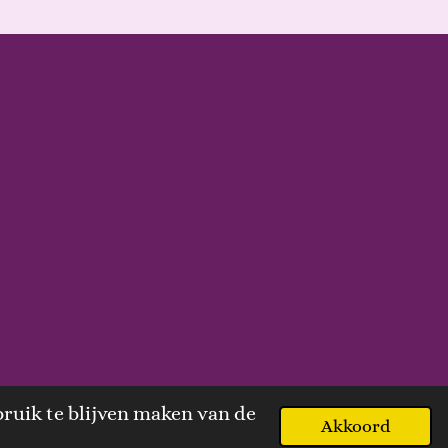
ruik te blijven maken van de
Akkoord
Powered by
JouwWeb