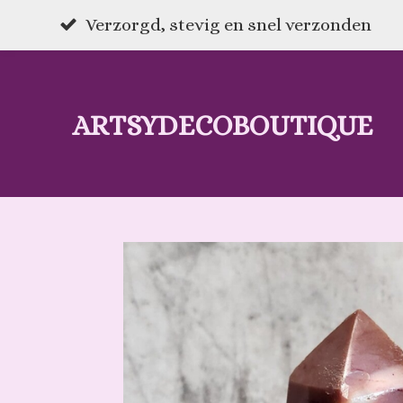
Ga
Verzorgd, stevig en snel verzonden
direct
naar
ARTSYDECOBOUTIQUE
de
hoofdinhoud