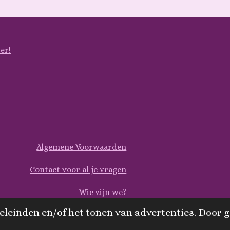
er!
Algemene Voorwaarden
Contact voor al je vragen
Wie zijn we?
leinden en/of het tonen van advertenties. Door g
Verzending of Ophalen