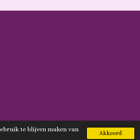
ebruik te blijven maken van
Akkoord
Powered by
JouwWeb