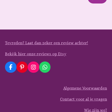
Tevreden? Laat dan zeker een review achter!
Bekijk hier onze reviews op Etsy
F
P
I
W
a
i
n
h
c
n
s
a
e
t
t
t
Algemene Voorwaarden
b
e
a
s
o
r
g
A
o
e
r
p
Contact voor al je vragen
k
s
a
p
t
m
Wie zijn we?