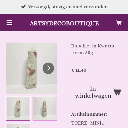
Ga
Verzorgd, stevig en snel verzonden
direct
ARTSYDECOBOUTIQUE
naar
de
hoofdinhoud
Rubelliet in Kwarts
toren 58g
€ 11,40
In
winkelwagen
Artikelnummer:
TOERZ_MINI2