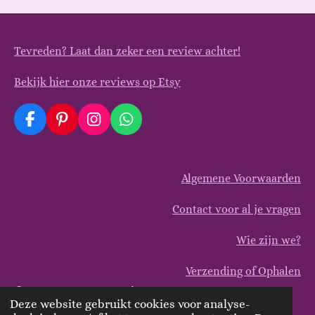
Tevreden? Laat dan zeker een review achter!
Bekijk hier onze reviews op Etsy
F
P
I
W
a
i
n
h
c
n
s
a
e
t
t
t
Algemene Voorwaarden
b
e
a
s
o
r
g
A
o
e
r
p
Contact voor al je vragen
k
s
a
p
t
m
Wie zijn we?
Verzending of Ophalen
© 2025 ArtsyDecoBoutique
Deze website gebruikt cookies voor analyse-
Powered by
JouwWeb