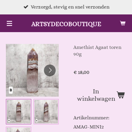
Ga
Verzorgd, stevig en snel verzonden
direct
ARTSYDECOBOUTIQUE
naar
de
hoofdinhoud
Amethist Agaat toren
90g
€ 18,00
In
winkelwagen
Artikelnummer:
AMAG-MINI2