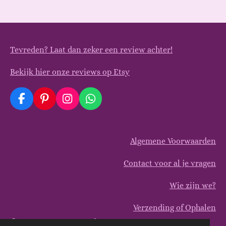
Tevreden? Laat dan zeker een review achter!
Bekijk hier onze reviews op Etsy
F
P
I
W
a
i
n
h
c
n
s
a
e
t
t
t
Algemene Voorwaarden
b
e
a
s
o
r
g
A
o
e
r
p
Contact voor al je vragen
k
s
a
p
t
m
Wie zijn we?
Verzending of Ophalen
© 2025 ArtsyDecoBoutique