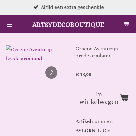
Ga
Altijd een extra geschenkje
direct
ARTSYDECOBOUTIQUE
naar
de
hoofdinhoud
Groene Aventurijn
brede armband
€ 18,95
In
winkelwagen
Artikelnummer:
AVEGRN-BRC2