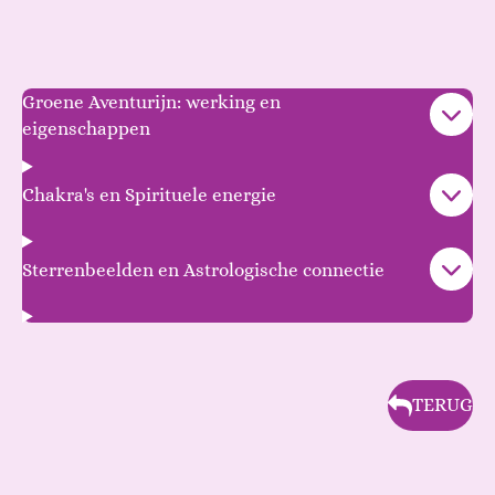
Groene Aventurijn: werking en
eigenschappen
Chakra's en Spirituele energie
Sterrenbeelden en Astrologische connectie
TERUG