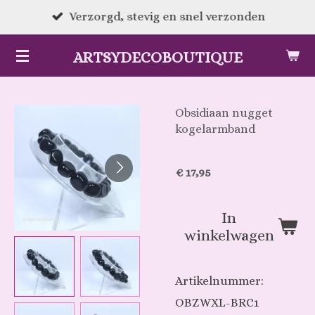
Ga
Verzorgd, stevig en snel verzonden
direct
ARTSYDECOBOUTIQUE
naar
de
hoofdinhoud
Obsidiaan nugget
kogelarmband
€ 17,95
In
winkelwagen
Artikelnummer:
OBZWXL-BRC1