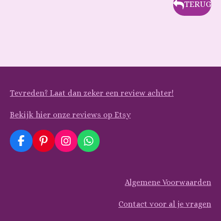
TERUG
Tevreden? Laat dan zeker een review achter!
Bekijk hier onze reviews op Etsy
F
P
I
W
a
i
n
h
c
n
s
a
e
t
t
t
Algemene Voorwaarden
b
e
a
s
o
r
g
A
o
e
r
p
Contact voor al je vragen
k
s
a
p