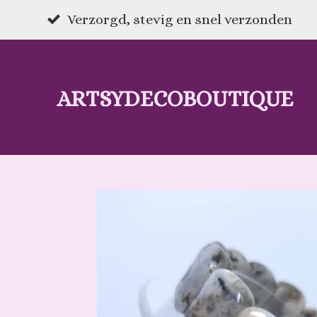
Ga
Verzorgd, stevig en snel verzonden
direct
naar
ARTSYDECOBOUTIQUE
de
hoofdinhoud